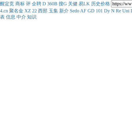
醒
定
竞
商
标
评
企
聘
D
360
B
搜
G
关健
易
LK
历史
价格
4.cn
聚名
金
XZ
22
西部
玉
集
新
介
Se
do
AF
GD
101
Dy
N
Re
Uni
表
信息
中介
知识