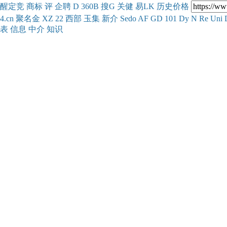
醒
定
竞
商
标
评
企
聘
D
360
B
搜
G
关健
易
LK
历史
价格
4.cn
聚名
金
XZ
22
西部
玉
集
新
介
Se
do
AF
GD
101
Dy
N
Re
Uni
表
信息
中介
知识