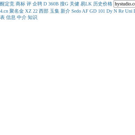
醒
定
竞
商
标
评
企
聘
D
360
B
搜
G
关健
易
LK
历史
价格
4.cn
聚名
金
XZ
22
西部
玉
集
新
介
Se
do
AF
GD
101
Dy
N
Re
Uni
表
信息
中介
知识