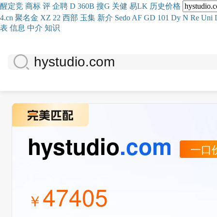
醒
定
竞
商
标
评
企
聘
D
360
B
搜
G
关健
易
LK
历史
价格
4.cn
聚名
金
XZ
22
西部
玉
集
新
介
Se
do
AF
GD
101
Dy
N
Re
Uni
表
信息
中介
知识