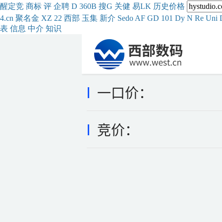
醒
定
竞
商
标
评
企
聘
D
360
B
搜
G
关健
易
LK
历史
价格
4.cn
聚名
金
XZ
22
西部
玉
集
新
介
Se
do
AF
GD
101
Dy
N
Re
Uni
表
信息
中介
知识