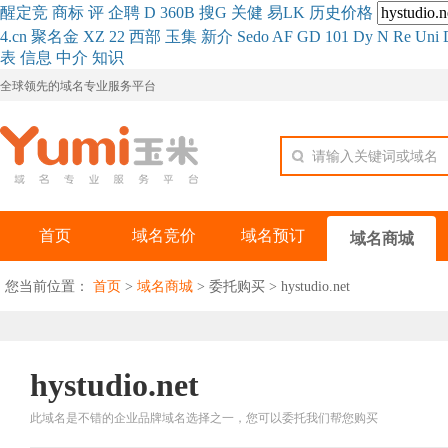
醒
定
竞
商
标
评
企
聘
D
360
B
搜
G
关健
易
LK
历史
价格
4.cn
聚名
金
XZ
22
西部
玉
集
新
介
Se
do
AF
GD
101
Dy
N
Re
Uni
表
信息
中介
知识