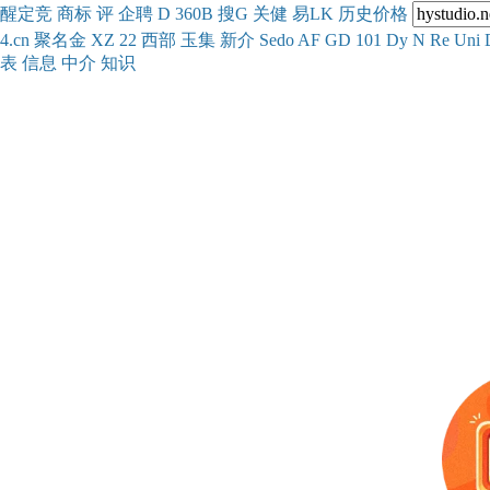
醒
定
竞
商
标
评
企
聘
D
360
B
搜
G
关健
易
LK
历史
价格
4.cn
聚名
金
XZ
22
西部
玉
集
新
介
Se
do
AF
GD
101
Dy
N
Re
Uni
表
信息
中介
知识