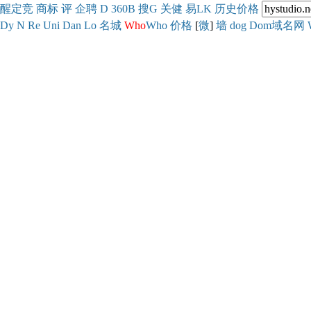
醒
定
竞
商
标
评
企
聘
D
360
B
搜
G
关健
易
LK
历史
价格
Dy
N
Re
Uni
Dan
Lo
名城
Who
Who
价格
[
微
]
墙
dog
Dom域名网