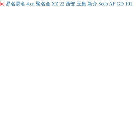
问
易名
易
名
4.cn
聚名
金
XZ
22
西部
玉
集
新
介
Se
do
AF
GD
101