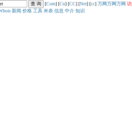
[
Com
] [
Cn
] [
CC
] [
Net
] [
cc
]
万网
万网
万网
访
Whois
新闻
价格
工具
米表
信息
中介
知识