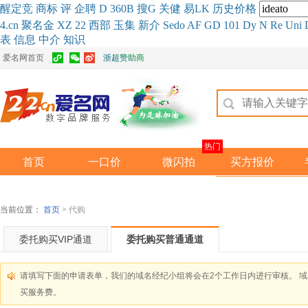
醒
定
竞
商
标
评
企
聘
D
360
B
搜
G
关健
易
LK
历史
价格
4.cn
聚名
金
XZ
22
西部
玉
集
新
介
Se
do
AF
GD
101
Dy
N
Re
Uni
表
信息
中介
知识