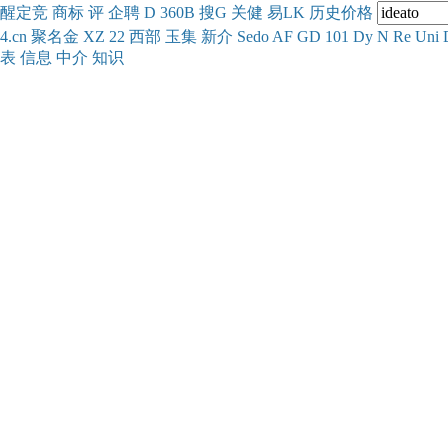
醒
定
竞
商
标
评
企
聘
D
360
B
搜
G
关健
易
LK
历史
价格
4.cn
聚名
金
XZ
22
西部
玉
集
新
介
Se
do
AF
GD
101
Dy
N
Re
Uni
表
信息
中介
知识