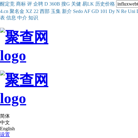
醒
定
竞
商
标
评
企
聘
D
360
B
搜
G
关健
易
LK
历史
价格
4.cn
聚名
金
XZ
22
西部
玉
集
新
介
Se
do
AF
GD
101
Dy
N
Re
Uni
表
信息
中介
知识