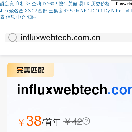
醒
定
竞
商
标
评
企
聘
D
360
B
搜
G
关健
易
LK
历史
价格
4.cn
聚名
金
XZ
22
西部
玉
集
新
介
Se
do
AF
GD
101
Dy
N
Re
Uni
表
信息
中介
知识