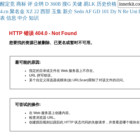
醒
定
竞
商
标
评
企
聘
D
360
B
搜
G
关健
易
LK
历史
价格
4.cn
聚名
金
XZ
22
西部
玉
集
新
介
Se
do
AF
GD
101
Dy
N
Re
Uni
表
信息
中介
知识