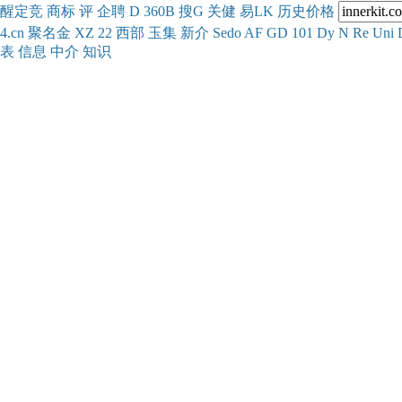
醒
定
竞
商
标
评
企
聘
D
360
B
搜
G
关健
易
LK
历史
价格
4.cn
聚名
金
XZ
22
西部
玉
集
新
介
Se
do
AF
GD
101
Dy
N
Re
Uni
表
信息
中介
知识