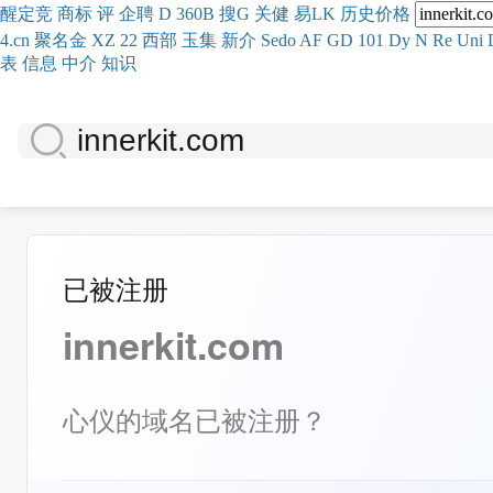
醒
定
竞
商
标
评
企
聘
D
360
B
搜
G
关健
易
LK
历史
价格
4.cn
聚名
金
XZ
22
西部
玉
集
新
介
Se
do
AF
GD
101
Dy
N
Re
Uni
表
信息
中介
知识