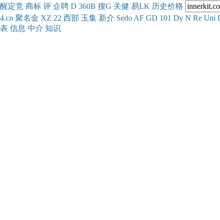
醒
定
竞
商
标
评
企
聘
D
360
B
搜
G
关健
易
LK
历史
价格
4.cn
聚名
金
XZ
22
西部
玉
集
新
介
Se
do
AF
GD
101
Dy
N
Re
Uni
表
信息
中介
知识