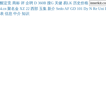
醒
定
竞
商
标
评
企
聘
D
360
B
搜
G
关健
易
LK
历史
价格
4.cn
聚名
金
XZ
22
西部
玉
集
新
介
Se
do
AF
GD
101
Dy
N
Re
Uni
表
信息
中介
知识