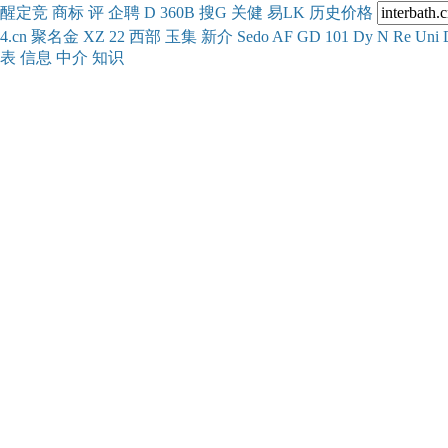
醒
定
竞
商
标
评
企
聘
D
360
B
搜
G
关健
易
LK
历史
价格
4.cn
聚名
金
XZ
22
西部
玉
集
新
介
Se
do
AF
GD
101
Dy
N
Re
Uni
表
信息
中介
知识