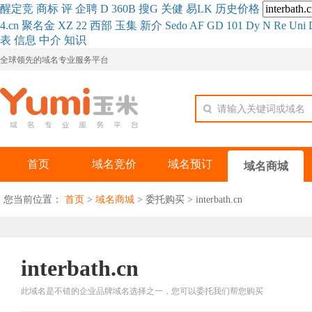
醒
定
竞
商
标
评
企
聘
D
360
B
搜
G
关健
易
LK
历史
价格
4.cn
聚名
金
XZ
22
西部
玉
集
新
介
Se
do
AF
GD
101
Dy
N
Re
Uni
表
信息
中介
知识