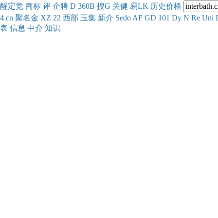
醒
定
竞
商
标
评
企
聘
D
360
B
搜
G
关健
易
LK
历史
价格
4.cn
聚名
金
XZ
22
西部
玉
集
新
介
Se
do
AF
GD
101
Dy
N
Re
Uni
表
信息
中介
知识