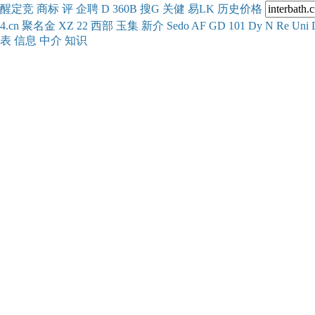
醒
定
竞
商
标
评
企
聘
D
360
B
搜
G
关健
易
LK
历史
价格
4.cn
聚名
金
XZ
22
西部
玉
集
新
介
Se
do
AF
GD
101
Dy
N
Re
Uni
表
信息
中介
知识