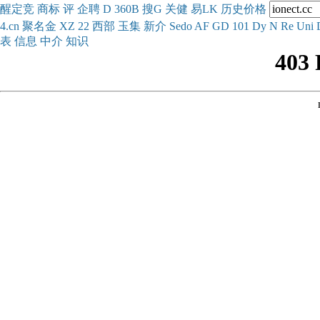
醒
定
竞
商
标
评
企
聘
D
360
B
搜
G
关健
易
LK
历史
价格
4.cn
聚名
金
XZ
22
西部
玉
集
新
介
Se
do
AF
GD
101
Dy
N
Re
Uni
表
信息
中介
知识