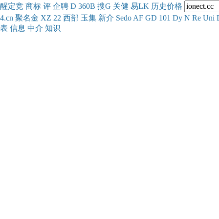
醒
定
竞
商
标
评
企
聘
D
360
B
搜
G
关健
易
LK
历史
价格
4.cn
聚名
金
XZ
22
西部
玉
集
新
介
Se
do
AF
GD
101
Dy
N
Re
Uni
表
信息
中介
知识