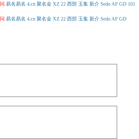
问
易名
易
名
4.cn
聚名
金
XZ
22
西部
玉
集
新
介
Se
do
AF
GD
101