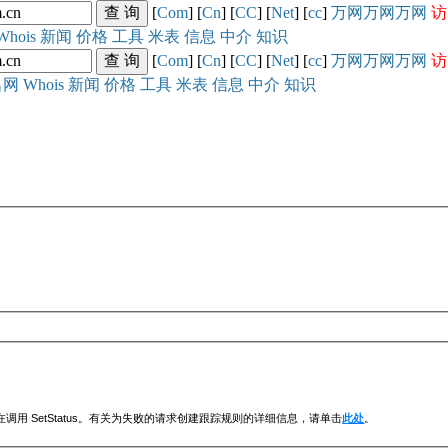
[
Com
] [
Cn
] [
CC
] [
Net
] [
cc
]
万网
万网
万网
访
Whois
新闻
价格
工具
米表
信息
中介
知识