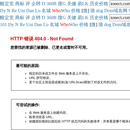
醒
定
竞
商
标
评
企
聘
D
360
B
搜
G
关健
易
LK
历史
价格
Dy
N
Re
Uni
Dan
Lo
名城
Who
Who
价格
[
微
]
墙
dog
Dom域名网