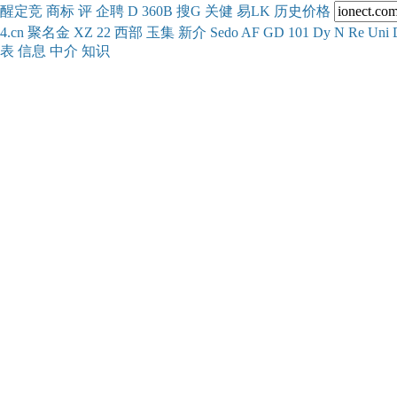
醒
定
竞
商
标
评
企
聘
D
360
B
搜
G
关健
易
LK
历史
价格
4.cn
聚名
金
XZ
22
西部
玉
集
新
介
Se
do
AF
GD
101
Dy
N
Re
Uni
表
信息
中介
知识