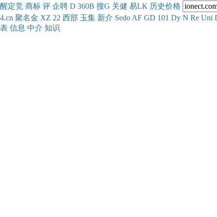
醒
定
竞
商
标
评
企
聘
D
360
B
搜
G
关健
易
LK
历史
价格
4.cn
聚名
金
XZ
22
西部
玉
集
新
介
Se
do
AF
GD
101
Dy
N
Re
Uni
表
信息
中介
知识