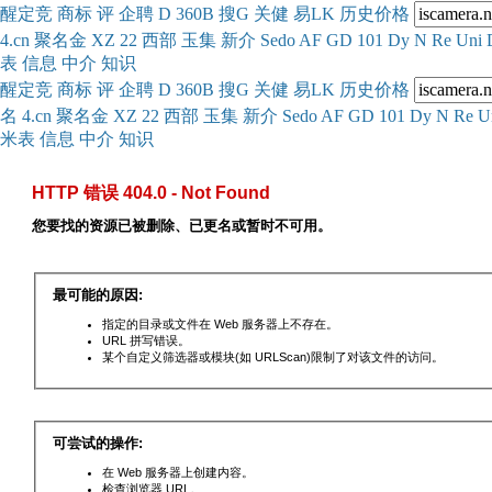
醒
定
竞
商
标
评
企
聘
D
360
B
搜
G
关健
易
LK
历史
价格
4.cn
聚名
金
XZ
22
西部
玉
集
新
介
Se
do
AF
GD
101
Dy
N
Re
Uni
表
信息
中介
知识