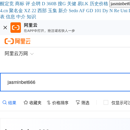
醒
定
竞
商
标
评
企
聘
D
360
B
搜
G
关健
易
LK
历史
价格
4.cn
聚名
金
XZ
22
西部
玉
集
新
介
Se
do
AF
GD
101
Dy
N
Re
Uni
表
信息
中介
知识