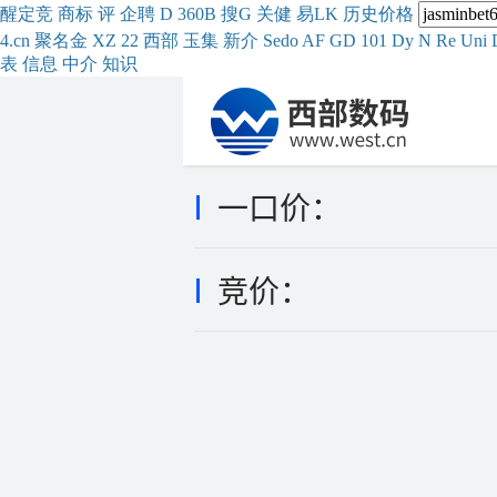
醒
定
竞
商
标
评
企
聘
D
360
B
搜
G
关健
易
LK
历史
价格
4.cn
聚名
金
XZ
22
西部
玉
集
新
介
Se
do
AF
GD
101
Dy
N
Re
Uni
表
信息
中介
知识