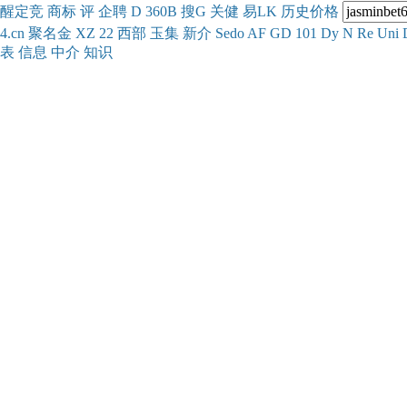
醒
定
竞
商
标
评
企
聘
D
360
B
搜
G
关健
易
LK
历史
价格
4.cn
聚名
金
XZ
22
西部
玉
集
新
介
Se
do
AF
GD
101
Dy
N
Re
Uni
表
信息
中介
知识