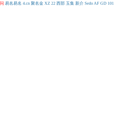
问
易名
易
名
4.cn
聚名
金
XZ
22
西部
玉
集
新
介
Se
do
AF
GD
101