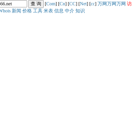
[
Com
] [
Cn
] [
CC
] [
Net
] [
cc
]
万网
万网
万网
访
Whois
新闻
价格
工具
米表
信息
中介
知识