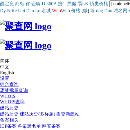
醒
定
竞
商
标
评
企
聘
D
360
B
搜
G
关健
易
LK
历史
价格
Dy
N
Re
Uni
Dan
Lo
名城
Who
Who
价格
[
微
]
墙
dog
Dom域名网