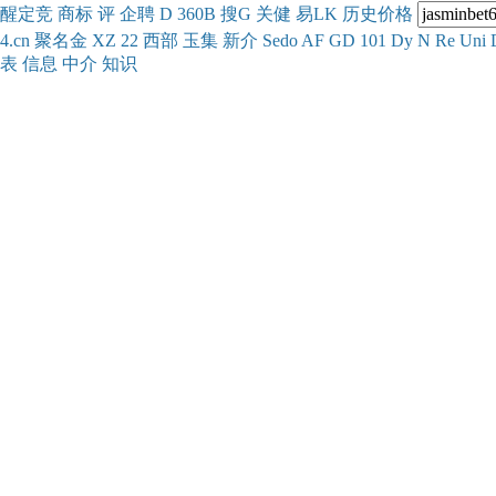
醒
定
竞
商
标
评
企
聘
D
360
B
搜
G
关健
易
LK
历史
价格
4.cn
聚名
金
XZ
22
西部
玉
集
新
介
Se
do
AF
GD
101
Dy
N
Re
Uni
表
信息
中介
知识