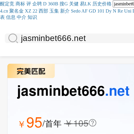
醒
定
竞
商
标
评
企
聘
D
360
B
搜
G
关健
易
LK
历史
价格
4.cn
聚名
金
XZ
22
西部
玉
集
新
介
Se
do
AF
GD
101
Dy
N
Re
Uni
表
信息
中介
知识