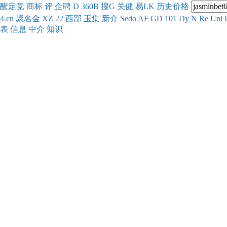
醒
定
竞
商
标
评
企
聘
D
360
B
搜
G
关健
易
LK
历史
价格
4.cn
聚名
金
XZ
22
西部
玉
集
新
介
Se
do
AF
GD
101
Dy
N
Re
Uni
表
信息
中介
知识