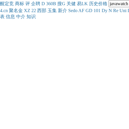
醒
定
竞
商
标
评
企
聘
D
360
B
搜
G
关健
易
LK
历史
价格
4.cn
聚名
金
XZ
22
西部
玉
集
新
介
Se
do
AF
GD
101
Dy
N
Re
Uni
表
信息
中介
知识