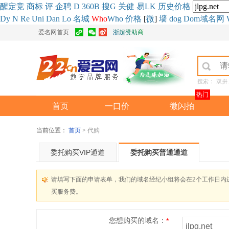
醒
定
竞
商
标
评
企
聘
D
360
B
搜
G
关健
易
LK
历史
价格
Dy
N
Re
Uni
Dan
Lo
名城
Who
Who
价格
[
微
]
墙
dog
Dom域名网