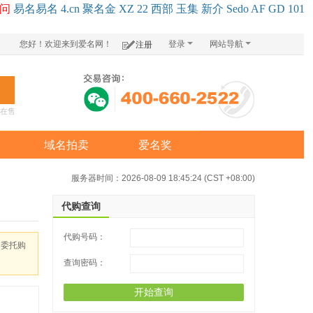
问
易名
易
名
4.cn
聚名
金
XZ
22
西部
玉
集
新
介
Se
do
AF
GD
101