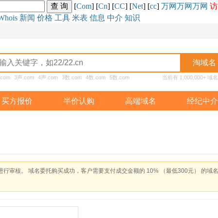
[
Com
] [
Cn
] [
CC
] [
Net
] [
cc
]
万网
万网
万网
访
Whois
新闻
价格
工具
米表
信息
中介
知识