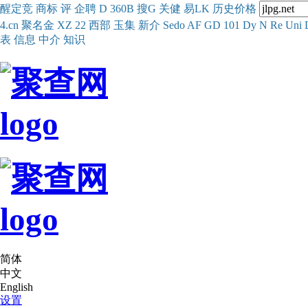
醒
定
竞
商
标
评
企
聘
D
360
B
搜
G
关健
易
LK
历史
价格
4.cn
聚名
金
XZ
22
西部
玉
集
新
介
Se
do
AF
GD
101
Dy
N
Re
Uni
表
信息
中介
知识