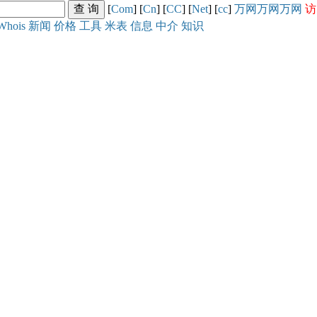
[
Com
] [
Cn
] [
CC
] [
Net
] [
cc
]
万网
万网
万网
访
Whois
新闻
价格
工具
米表
信息
中介
知识