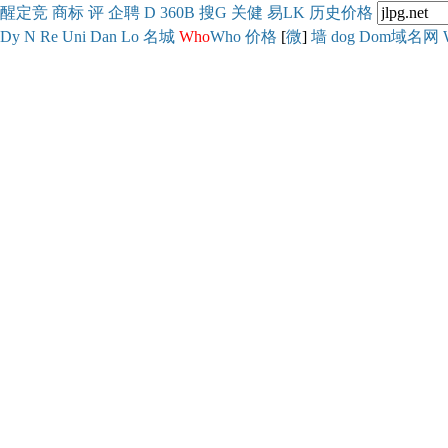
醒
定
竞
商
标
评
企
聘
D
360
B
搜
G
关健
易
LK
历史
价格
Dy
N
Re
Uni
Dan
Lo
名城
Who
Who
价格
[
微
]
墙
dog
Dom域名网