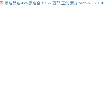
问
易名
易
名
4.cn
聚名
金
XZ
22
西部
玉
集
新
介
Se
do
AF
GD
101