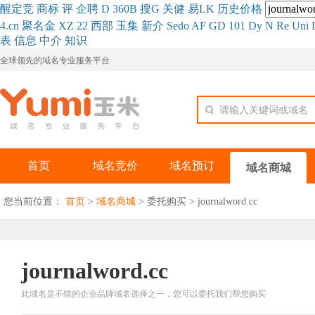
醒
定
竞
商
标
评
企
聘
D
360
B
搜
G
关健
易
LK
历史
价格
4.cn
聚名
金
XZ
22
西部
玉
集
新
介
Se
do
AF
GD
101
Dy
N
Re
Uni
表
信息
中介
知识