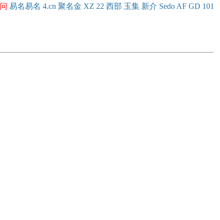
问
易名
易
名
4.cn
聚名
金
XZ
22
西部
玉
集
新
介
Se
do
AF
GD
101