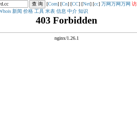
[
Com
] [
Cn
] [
CC
] [
Net
] [
cc
]
万网
万网
万网
访
Whois
新闻
价格
工具
米表
信息
中介
知识