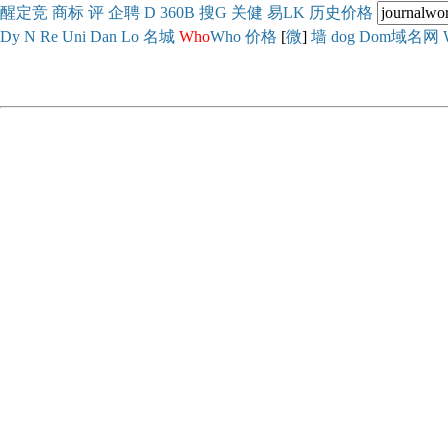
醒
定
竞
商
标
评
企
聘
D
360
B
搜
G
关健
易
LK
历史
价格
Dy
N
Re
Uni
Dan
Lo
名城
Who
Who
价格
[
微
]
墙
dog
Dom域名网