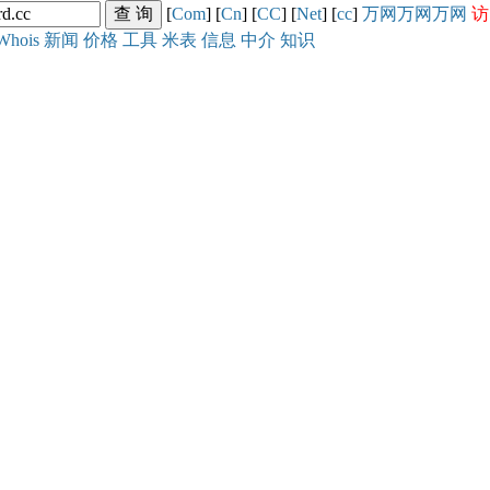
[
Com
] [
Cn
] [
CC
] [
Net
] [
cc
]
万网
万网
万网
访
Whois
新闻
价格
工具
米表
信息
中介
知识