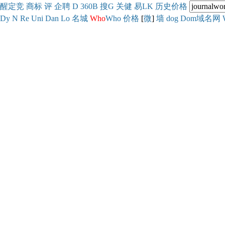
醒
定
竞
商
标
评
企
聘
D
360
B
搜
G
关健
易
LK
历史
价格
Dy
N
Re
Uni
Dan
Lo
名城
Who
Who
价格
[
微
]
墙
dog
Dom域名网