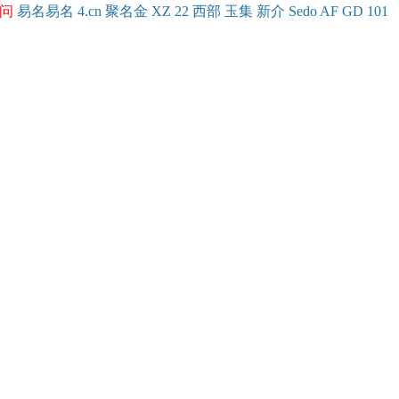
问
易名
易
名
4.cn
聚名
金
XZ
22
西部
玉
集
新
介
Se
do
AF
GD
101