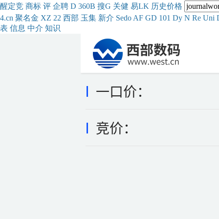
醒
定
竞
商
标
评
企
聘
D
360
B
搜
G
关健
易
LK
历史
价格
4.cn
聚名
金
XZ
22
西部
玉
集
新
介
Se
do
AF
GD
101
Dy
N
Re
Uni
表
信息
中介
知识