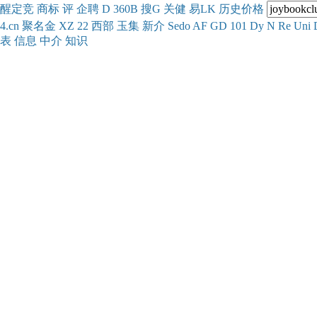
醒
定
竞
商
标
评
企
聘
D
360
B
搜
G
关健
易
LK
历史
价格
4.cn
聚名
金
XZ
22
西部
玉
集
新
介
Se
do
AF
GD
101
Dy
N
Re
Uni
表
信息
中介
知识