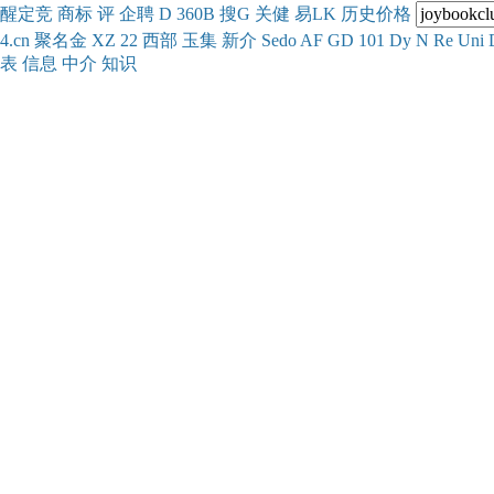
醒
定
竞
商
标
评
企
聘
D
360
B
搜
G
关健
易
LK
历史
价格
4.cn
聚名
金
XZ
22
西部
玉
集
新
介
Se
do
AF
GD
101
Dy
N
Re
Uni
表
信息
中介
知识