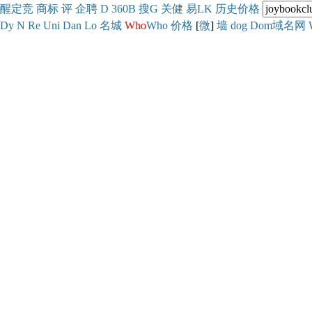
醒
定
竞
商
标
评
企
聘
D
360
B
搜
G
关健
易
LK
历史
价格
Dy
N
Re
Uni
Dan
Lo
名城
Who
Who
价格
[
微
]
墙
dog
Dom域名网