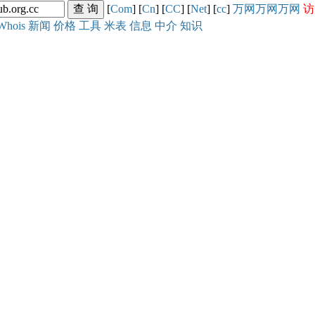
[
Com
] [
Cn
] [
CC
] [
Net
] [
cc
]
万网
万网
万网
访
Whois
新闻
价格
工具
米表
信息
中介
知识