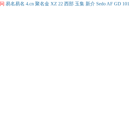
问
易名
易
名
4.cn
聚名
金
XZ
22
西部
玉
集
新
介
Se
do
AF
GD
101