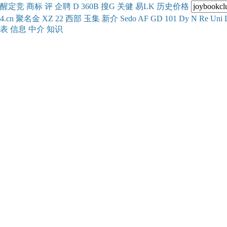
醒
定
竞
商
标
评
企
聘
D
360
B
搜
G
关健
易
LK
历史
价格
4.cn
聚名
金
XZ
22
西部
玉
集
新
介
Se
do
AF
GD
101
Dy
N
Re
Uni
表
信息
中介
知识