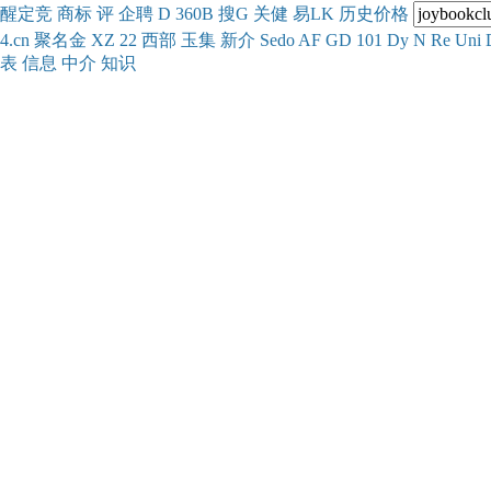
醒
定
竞
商
标
评
企
聘
D
360
B
搜
G
关健
易
LK
历史
价格
4.cn
聚名
金
XZ
22
西部
玉
集
新
介
Se
do
AF
GD
101
Dy
N
Re
Uni
表
信息
中介
知识