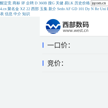
醒
定
竞
商
标
评
企
聘
D
360
B
搜
G
关健
易
LK
历史
价格
4.cn
聚名
金
XZ
22
西部
玉
集
新
介
Se
do
AF
GD
101
Dy
N
Re
Uni
表
信息
中介
知识