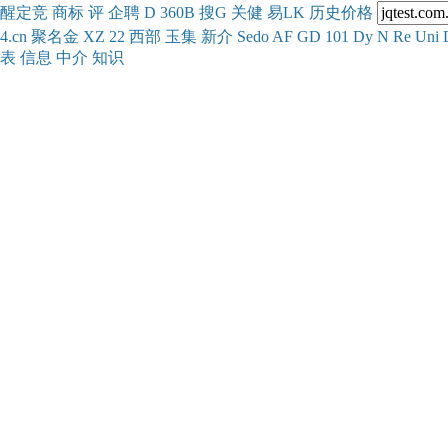
醒
定
竞
商
标
评
企
聘
D
360
B
搜
G
关健
易
LK
历史
价格
4.cn
聚名
金
XZ
22
西部
玉
集
新
介
Se
do
AF
GD
101
Dy
N
Re
Uni
表
信息
中介
知识