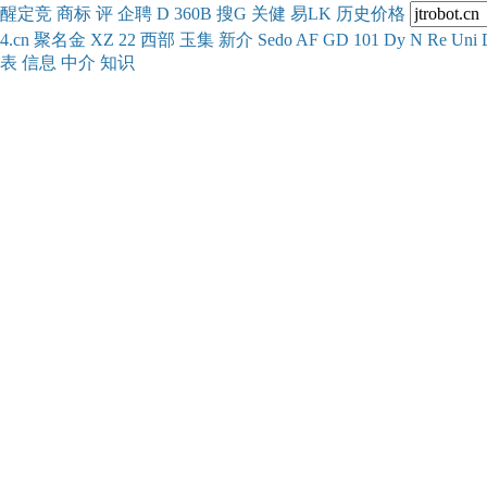
醒
定
竞
商
标
评
企
聘
D
360
B
搜
G
关健
易
LK
历史
价格
4.cn
聚名
金
XZ
22
西部
玉
集
新
介
Se
do
AF
GD
101
Dy
N
Re
Uni
表
信息
中介
知识